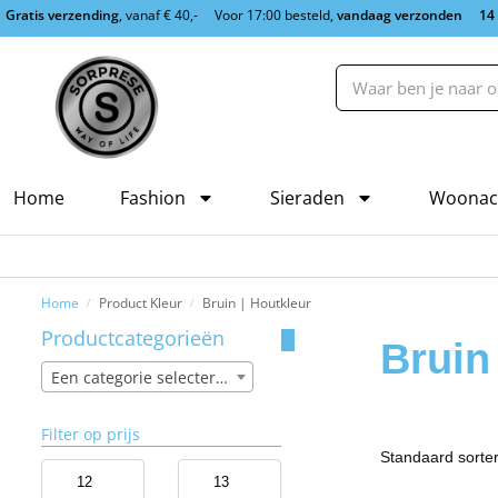
Gratis verzending
, vanaf € 40,-
Voor 17:00 besteld,
vandaag verzonden
14
Home
Fashion
Sieraden
Woonac
Home
Product Kleur
Bruin | Houtkleur
/
/
Productcategorieën
Bruin
Een categorie selecteren
Filter op prijs