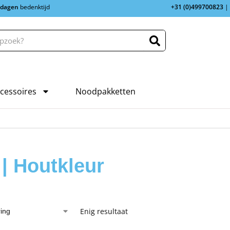
 dagen
bedenktijd
+31 (0)499700823
|
cessoires
Noodpakketten
 | Houtkleur
Enig resultaat