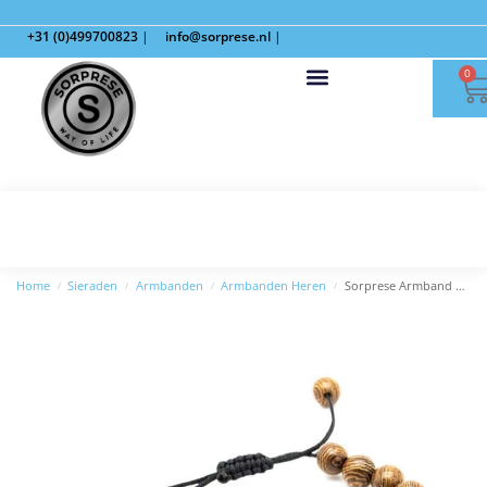
+31 (0)499700823
|
info@sorprese.nl
|
0
Home
Sieraden
Armbanden
Armbanden Heren
Sorprese Armband – Milaan – Model N
/
/
/
/