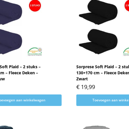
Soft Plaid – 2 stuks –
Sorprese Soft Plaid – 2 stu
m – Fleece Deken –
130×170 cm – Fleece Deke
auw
Zwart
€
19,99
oevoegen aan winkelwagen
Toevoegen aan wink