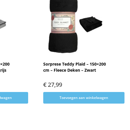
0×200
Sorprese Teddy Plaid – 150×200
rijs
cm – Fleece Deken – Zwart
€
27,99
elwagen
Toevoegen aan winkelwagen