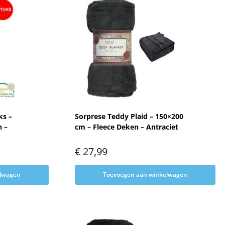
ks –
Sorprese Teddy Plaid – 150×200
n –
cm – Fleece Deken – Antraciet
€
27,99
elwagen
Toevoegen aan winkelwagen