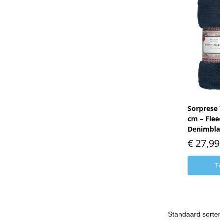
Sorprese 
cm – Flee
Denimbl
€
27,99
T