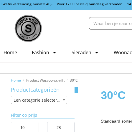
Gratis verzending
, vanaf € 40,-
Voor 17:00 besteld,
vandaag verzonden
14
Home
Fashion
Sieraden
Woonac
Home
Product Wasvoorschrift
30°C
/
/
Productcategorieën
30°C
Een categorie selecteren
Filter op prijs