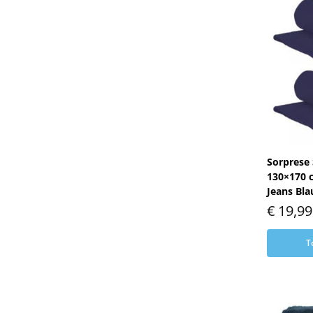
Sorprese 
130×170 c
Jeans Bl
€
19,99
T