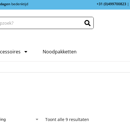
 dagen
bedenktijd
+31 (0)499700823
|
cessoires
Noodpakketten
Toont alle 9 resultaten