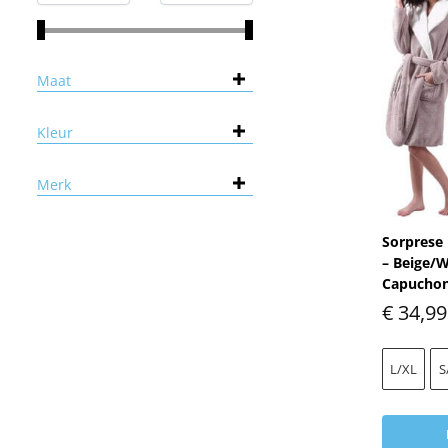
Maat
Kleur
Merk
Sorprese 
– Beige/W
Capucho
€
34,99
L/XL
S