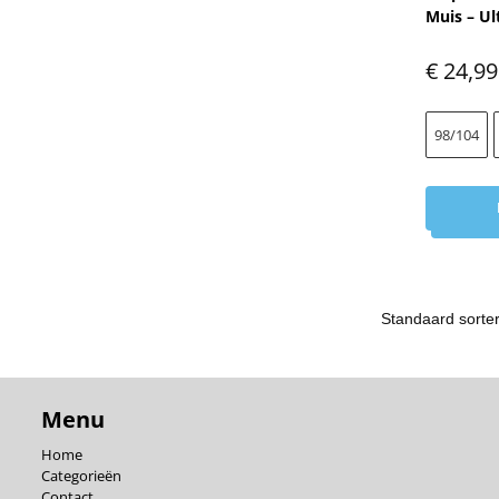
Muis – U
€
24,99
98/104
Menu
Home
Categorieën
Contact