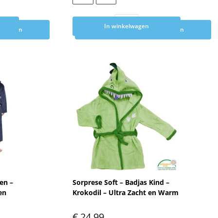
In winkelwagen
elwagen
Toevoegen aan winkelwagen
en –
Sorprese Soft – Badjas Kind –
en
Krokodil – Ultra Zacht en Warm
€
24,99