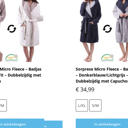
Micro Fleece – Badjas
Sorprese Micro Fleece – B
it – Dubbelzijdig met
– Donkerblauw/Lichtgrijs 
n
Dubbelzijdig met Capucho
€
34,99
/M
L/XL
S/M
In winkelwagen
In winkelwagen
Toevoegen aan winkelwagen
Toevoegen aan wink