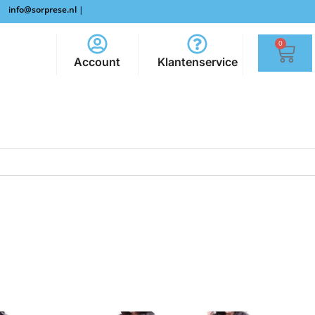
info@sorprese.nl
|
0
Account
Klantenservice