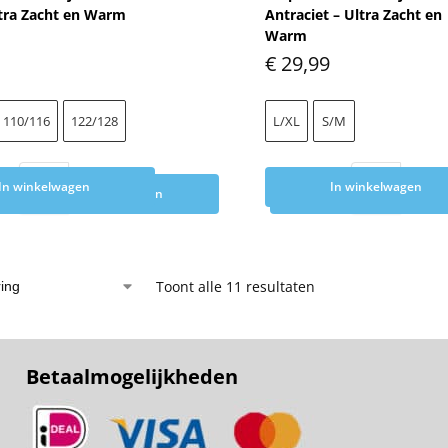
ltra Zacht en Warm
Antraciet – Ultra Zacht en
Warm
€
29,99
110/116
122/128
L/XL
S/M
In winkelwagen
In winkelwagen
Toevoegen aan winkelwagen
Toevoegen aan wink
Toont alle 11 resultaten
Betaalmogelijkheden