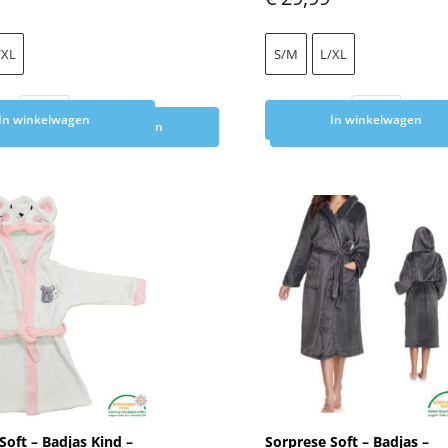
/XL
S/M
L/XL
In winkelwagen
In winkelwagen
Toevoegen aan winkelwagen
Toevoegen aan wink
Soft – Badjas Kind –
Sorprese Soft – Badjas –