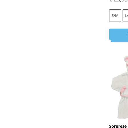
S/M
L
Sorprese 