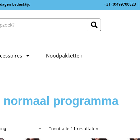
 dagen
bedenktijd
+31 (0)499700823
|
cessoires
Noodpakketten
, normaal programma
Toont alle 11 resultaten