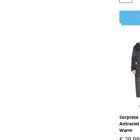
Sorprese 
Antraciet
Warm
€
29,99