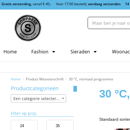
Gratis verzending
, vanaf € 40,-
Voor 17:00 besteld,
vandaag verzonden
14
Home
Fashion
Sieraden
Woonac
Home
Product Wasvoorschrift
30 °C, normaal programma
/
/
Productcategorieën
30 °C
Een categorie selecteren
Filter op prijs