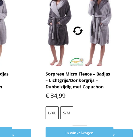
adjas
Sorprese Micro Fleece – Badjas
–
– Lichtgrijs/Donkergrijs –
n
Dubbelzijdig met Capuchon
€
34,99
L/XL
S/M
In winkelwagen
elwagen
Toevoegen aan winkelwagen