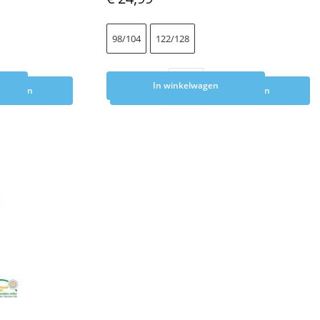
98/104
122/128
In winkelwagen
elwagen
Toevoegen aan winkelwagen