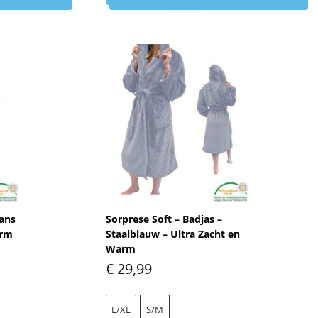
eans
Sorprese Soft – Badjas –
arm
Staalblauw – Ultra Zacht en
Warm
€
29,99
L/XL
S/M