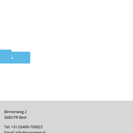
elwagen
Binnenweg 2
5683 PR Best
Tel:
+31 (0)499-700823
Email:
info@sorprese.nl