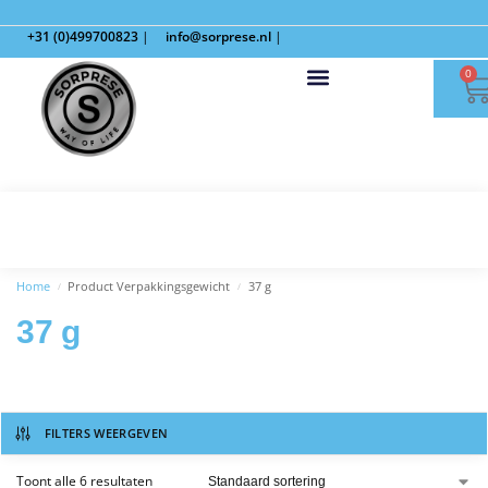
+31 (0)499700823
|
info@sorprese.nl
|
0
Home
Product Verpakkingsgewicht
37 g
/
/
37 g
FILTERS WEERGEVEN
Toont alle 6 resultaten