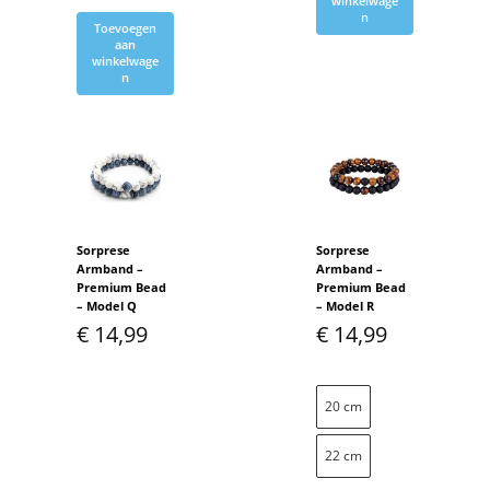
winkelwage
n
Toevoegen
aan
winkelwage
n
Sorprese
Sorprese
Armband –
Armband –
Premium Bead
Premium Bead
– Model Q
– Model R
€
14,99
€
14,99
20 cm
22 cm