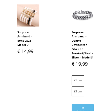
Sorprese
Sorprese
Armband –
Armband –
Boho 2024 –
Deluxe –
Model D
Gevlochten
Zilver en
€
14,99
Roestvrij Staal –
Zilver – Model S
€
19,99
21 cm
23 cm
In