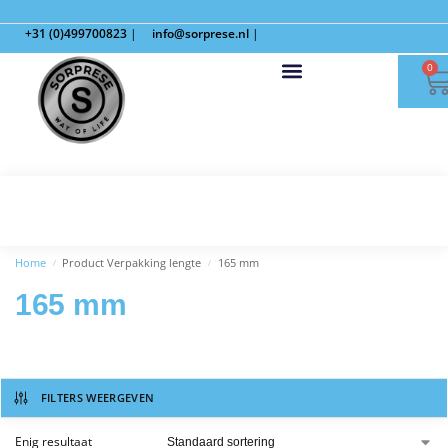
+31 (0)499700823
|
info@sorprese.nl
|
0
Home
Product Verpakking lengte
165 mm
/
/
165 mm
FILTERS WEERGEVEN
Enig resultaat