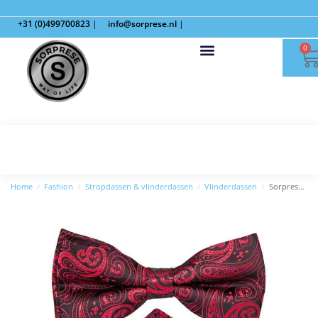
+31 (0)499700823
|
info@sorprese.nl
|
0
Home
Fashion
Stropdassen & vlinderdassen
Vlinderdassen
Sorprese Strik met Pochet en Manchetknopen – 100% Zijde – Paisley Rood
/
/
/
/