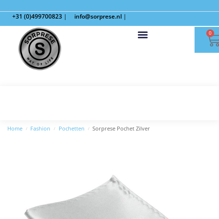
+31 (0)499700823
|
info@sorprese.nl
|
0
Home
Fashion
Pochetten
Sorprese Pochet Zilver
/
/
/