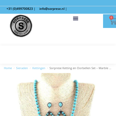
+31 (0)499700823
|
info@sorprese.nl
|
0
Home
Sieraden
Kettingen
Sorprese Ketting en Oorbellen Set – Marble Boho – Turquoise – Model Z
/
/
/