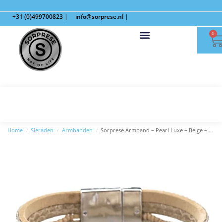
+31 (0)499700823
|
info@sorprese.nl
|
0
Home
Sieraden
Armbanden
Sorprese Armband – Pearl Luxe – Beige – Model S
/
/
/