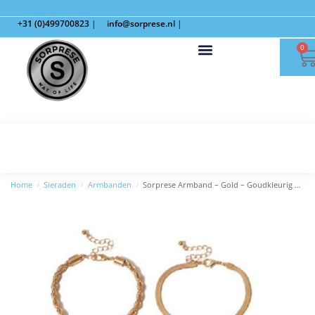
+31 (0)499700823
|
info@sorprese.nl
|
0
Home
Sieraden
Armbanden
Sorprese Armband – Gold – Goudkleurig – Model M
/
/
/