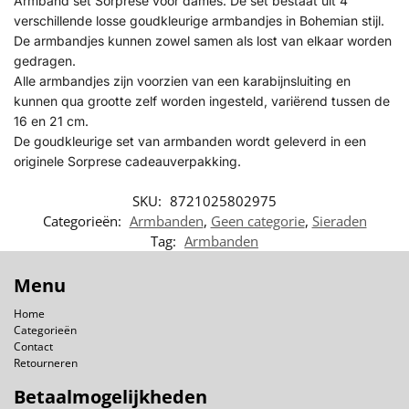
Armband set Sorprese voor dames. De set bestaat uit 4
verschillende losse goudkleurige armbandjes in Bohemian stijl.
De armbandjes kunnen zowel samen als lost van elkaar worden
gedragen.
Alle armbandjes zijn voorzien van een karabijnsluiting en
kunnen qua grootte zelf worden ingesteld, variërend tussen de
16 en 21 cm.
De goudkleurige set van armbanden wordt geleverd in een
originele Sorprese cadeauverpakking.
SKU:
8721025802975
Categorieën:
Armbanden
,
Geen categorie
,
Sieraden
Tag:
Armbanden
Menu
Home
Categorieën
Contact
Retourneren
Betaalmogelijkheden