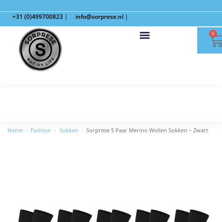
+31 (0)499700823
|
info@sorprese.nl
|
0
Home
Fashion
Sokken
Sorprese 5 Paar Merino Wollen Sokken – Zwart
/
/
/