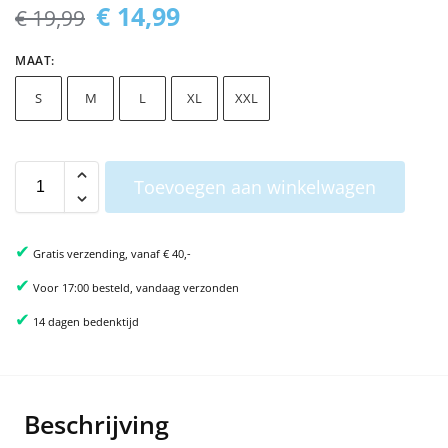
€
14,99
€
19,99
MAAT
:
S
M
L
XL
XXL
Toevoegen aan winkelwagen
✔
Gratis verzending, vanaf € 40,-
✔
Voor 17:00 besteld, vandaag verzonden
✔
14 dagen bedenktijd
Beschrijving