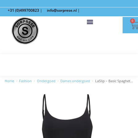
+31 (0)499700823
|
info@sorprese.nl
|
0
Home
Fashion
Ondergoed
Dames ondergoed
LaSlip – Basic Spaghetti Shirt – Zwart
/
/
/
/