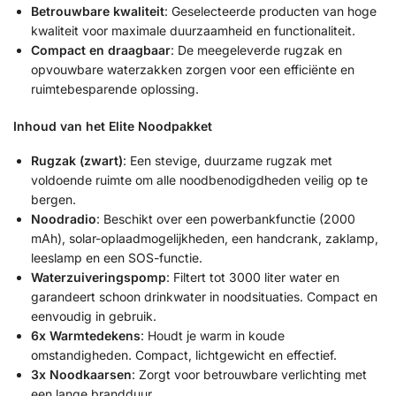
Betrouwbare kwaliteit
: Geselecteerde producten van hoge
kwaliteit voor maximale duurzaamheid en functionaliteit.
Compact en draagbaar
: De meegeleverde rugzak en
opvouwbare waterzakken zorgen voor een efficiënte en
ruimtebesparende oplossing.
Inhoud van het Elite Noodpakket
Rugzak (zwart)
: Een stevige, duurzame rugzak met
voldoende ruimte om alle noodbenodigdheden veilig op te
bergen.
Noodradio
: Beschikt over een powerbankfunctie (2000
mAh), solar-oplaadmogelijkheden, een handcrank, zaklamp,
leeslamp en een SOS-functie.
Waterzuiveringspomp
: Filtert tot 3000 liter water en
garandeert schoon drinkwater in noodsituaties. Compact en
eenvoudig in gebruik.
6x Warmtedekens
: Houdt je warm in koude
omstandigheden. Compact, lichtgewicht en effectief.
3x Noodkaarsen
: Zorgt voor betrouwbare verlichting met
een lange brandduur.