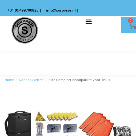
+31 (0)499700823
|
info@sorprese.nl
|
0
Home
Noodpakketten
Elite Compleet Noodpakket Voor Thuis
/
/