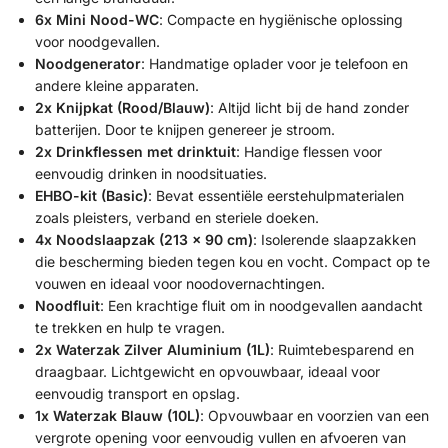
6x Mini Nood-WC
: Compacte en hygiënische oplossing
voor noodgevallen.
Noodgenerator
: Handmatige oplader voor je telefoon en
andere kleine apparaten.
2x Knijpkat (Rood/Blauw)
: Altijd licht bij de hand zonder
batterijen. Door te knijpen genereer je stroom.
2x Drinkflessen met drinktuit
: Handige flessen voor
eenvoudig drinken in noodsituaties.
EHBO-kit (Basic)
: Bevat essentiële eerstehulpmaterialen
zoals pleisters, verband en steriele doeken.
4x Noodslaapzak (213 x 90 cm)
: Isolerende slaapzakken
die bescherming bieden tegen kou en vocht. Compact op te
vouwen en ideaal voor noodovernachtingen.
Noodfluit
: Een krachtige fluit om in noodgevallen aandacht
te trekken en hulp te vragen.
2x Waterzak Zilver Aluminium (1L)
: Ruimtebesparend en
draagbaar. Lichtgewicht en opvouwbaar, ideaal voor
eenvoudig transport en opslag.
1x Waterzak Blauw (10L)
: Opvouwbaar en voorzien van een
vergrote opening voor eenvoudig vullen en afvoeren van