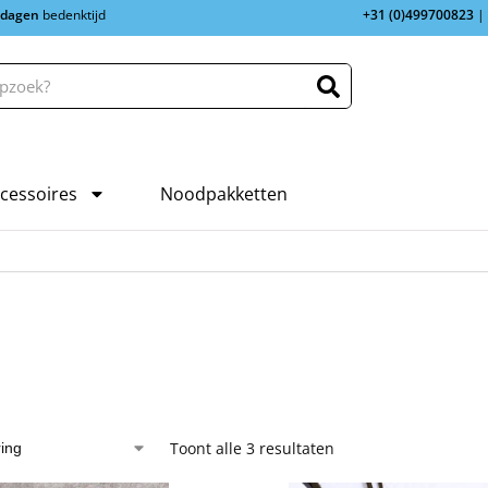
 dagen
bedenktijd
+31 (0)499700823
|
cessoires
Noodpakketten
m
Toont alle 3 resultaten