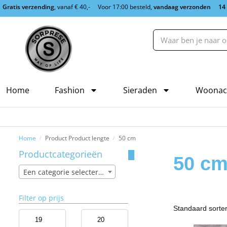
Gratis verzending
, vanaf € 40,-
Voor 17:00 besteld,
vandaag verzonden
14
Home
Fashion
Sieraden
Woonac
Home
Product Product lengte
50 cm
/
/
Productcategorieën
50 c
Een categorie selecteren
Filter op prijs