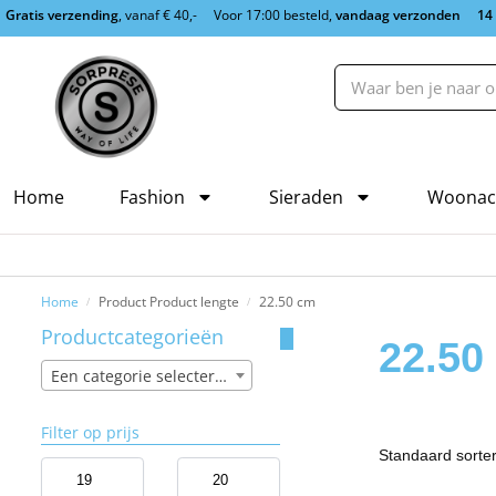
Gratis verzending
, vanaf € 40,-
Voor 17:00 besteld,
vandaag verzonden
14
Home
Fashion
Sieraden
Woonac
Home
Product Product lengte
22.50 cm
/
/
Productcategorieën
22.50
Een categorie selecteren
Filter op prijs