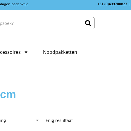
 dagen
bedenktijd
+31 (0)499700823
|
cessoires
Noodpakketten
 cm
Enig resultaat