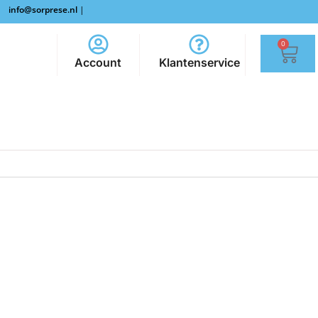
info@sorprese.nl
|
0
Account
Klantenservice