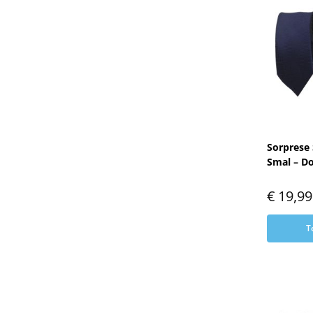
Sorprese 
Smal – D
€
19,99
T