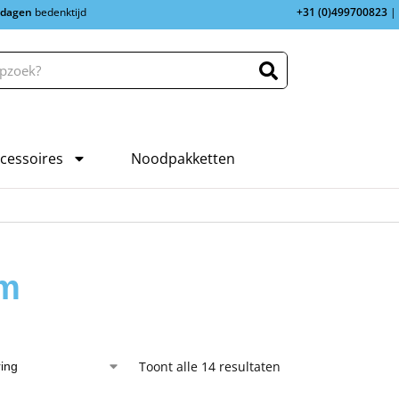
 dagen
bedenktijd
+31 (0)499700823
|
cessoires
Noodpakketten
cm
Toont alle 14 resultaten