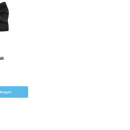
it
elwagen