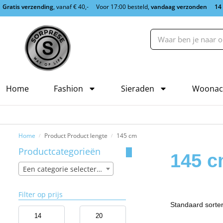
Gratis verzending
, vanaf € 40,-
Voor 17:00 besteld,
vandaag verzonden
14
Home
Fashion
Sieraden
Woonac
Home
Product Product lengte
145 cm
/
/
Productcategorieën
145 
Een categorie selecteren
Filter op prijs