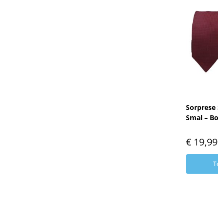
Sorprese 
Smal – B
€
19,99
T