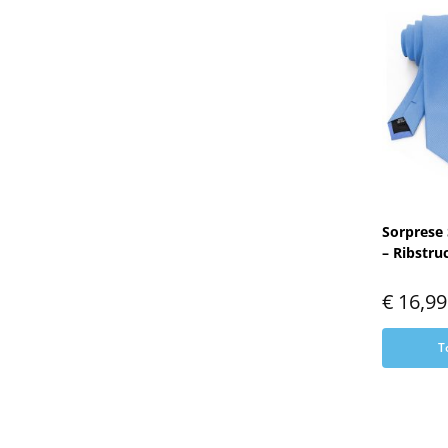
Sorprese
– Ribstru
€
16,99
T