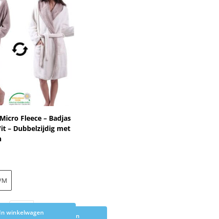
Micro Fleece – Badjas
it – Dubbelzijdig met
n
/M
In winkelwagen
Toevoegen aan winkelwagen