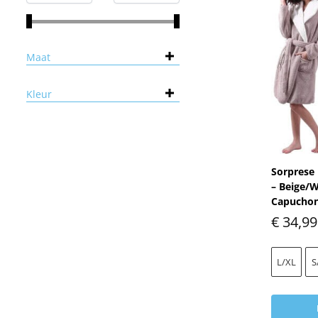
Maat
Kleur
Sorprese 
– Beige/W
Capucho
€
34,99
L/XL
S