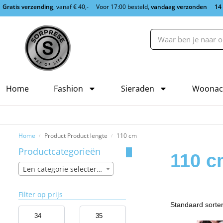
Gratis verzending
, vanaf € 40,-
Voor 17:00 besteld,
vandaag verzonden
14
Home
Fashion
Sieraden
Woonac
Home
Product Product lengte
110 cm
/
/
Productcategorieën
110 c
Een categorie selecteren
Filter op prijs