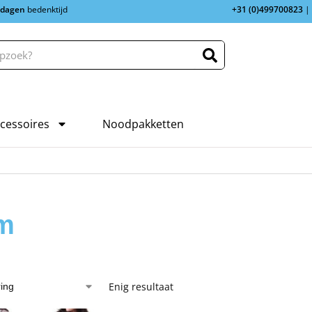
 dagen
bedenktijd
+31 (0)499700823
|
cessoires
Noodpakketten
m
Enig resultaat