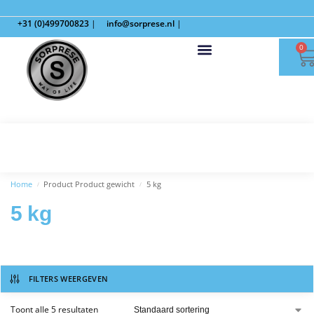
+31 (0)499700823
|
info@sorprese.nl
|
0
Home
Product Product gewicht
5 kg
/
/
5 kg
FILTERS WEERGEVEN
Toont alle 5 resultaten