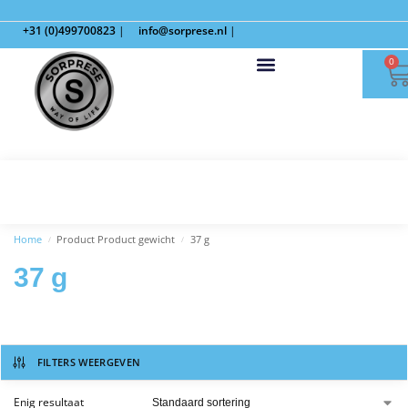
+31 (0)499700823
|
info@sorprese.nl
|
0
Home
Product Product gewicht
37 g
/
/
37 g
FILTERS WEERGEVEN
Enig resultaat