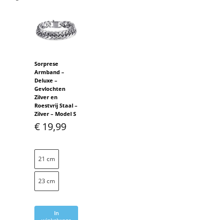
Sorprese
Armband –
Deluxe –
Gevlochten
Zilver en
Roestvrij Staal –
Zilver – Model S
€
19,99
21 cm
23 cm
In