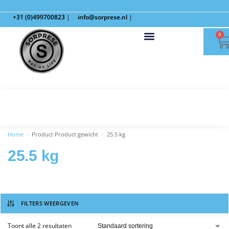
+31 (0)499700823
|
info@sorprese.nl
|
0
Home
Product Product gewicht
25.5 kg
/
/
25.5 kg
FILTERS WEERGEVEN
Toont alle 2 resultaten