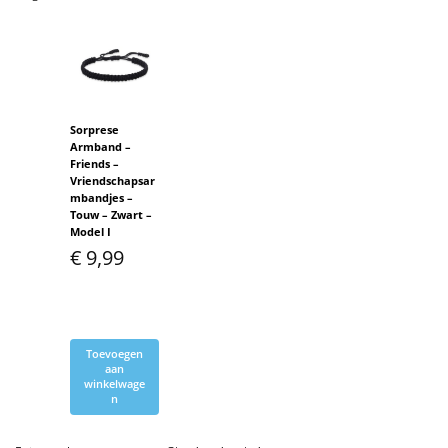
Sorprese
Armband –
Friends –
Vriendschapsar
mbandjes –
Touw – Zwart –
Model I
€
9,99
Toevoegen
aan
winkelwage
n