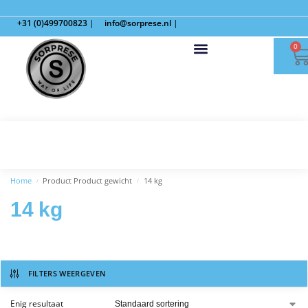
+31 (0)499700823
|
info@sorprese.nl
|
0
Home
Product Product gewicht
14 kg
/
/
14 kg
FILTERS WEERGEVEN
Enig resultaat