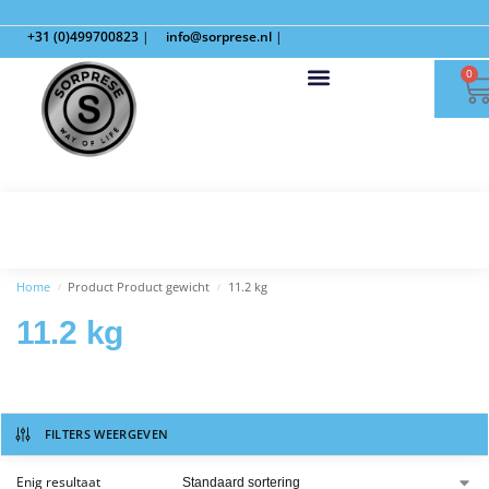
+31 (0)499700823
|
info@sorprese.nl
|
0
Home
Product Product gewicht
11.2 kg
/
/
11.2 kg
FILTERS WEERGEVEN
Enig resultaat