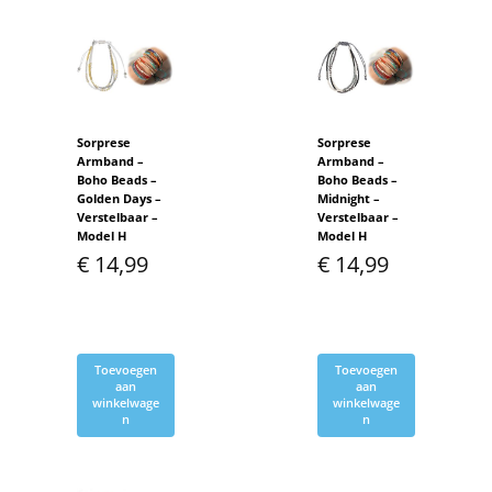
Sorprese
Sorprese
Armband –
Armband –
Boho Beads –
Boho Beads –
Golden Days –
Midnight –
Verstelbaar –
Verstelbaar –
Model H
Model H
€
14,99
€
14,99
Toevoegen
Toevoegen
aan
aan
winkelwage
winkelwage
n
n