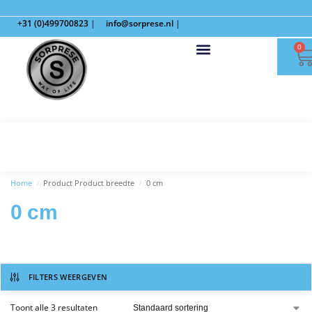
+31 (0)499700823
|
info@sorprese.nl
|
0
Home
Product Product breedte
0 cm
/
/
0 cm
FILTERS WEERGEVEN
Toont alle 3 resultaten