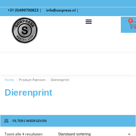
+31 (0)499700823
|
info@sorprese.nl
|
0
Home
Product Patroon
Dierenprint
/
/
Dierenprint
FILTERS WEERGEVEN
Toont alle 4 resultaten