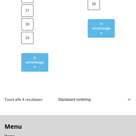
38
37
In
38
winkelwage
n
39
In
winkelwage
n
Toont alle 4 resultaten
Menu
Home