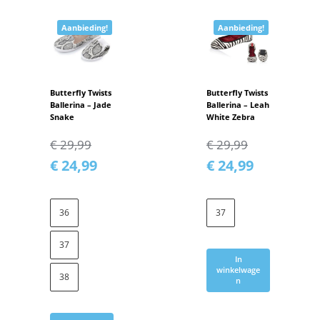
Aanbieding!
Aanbieding!
Butterfly Twists
Butterfly Twists
Ballerina – Jade
Ballerina – Leah
Snake
White Zebra
€
29,99
€
29,99
€
24,99
€
24,99
36
37
37
In
winkelwage
38
n