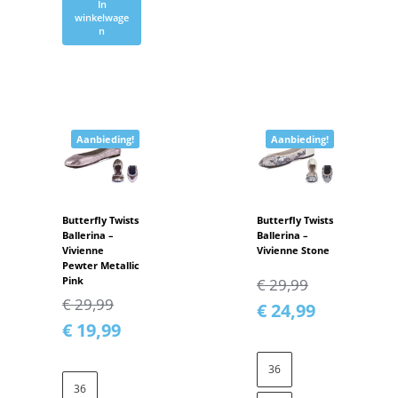
In
winkelwage
n
Aanbieding!
Aanbieding!
Butterfly Twists
Butterfly Twists
Ballerina –
Ballerina –
Vivienne
Vivienne Stone
Pewter Metallic
Pink
€
29,99
€
29,99
€
24,99
€
19,99
36
36