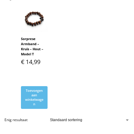
Sorprese
Armband –
Kruis – Hout –
Model T
€
14,99
Toevoegen
aan
winkelwage
n
Enig resultaat