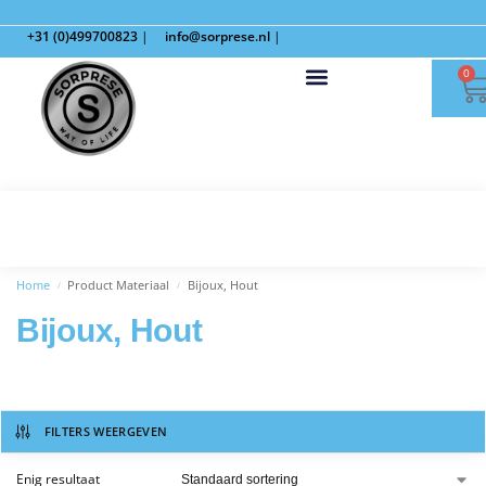
+31 (0)499700823
|
info@sorprese.nl
|
0
Home
Product Materiaal
Bijoux, Hout
/
/
Bijoux, Hout
FILTERS WEERGEVEN
Enig resultaat