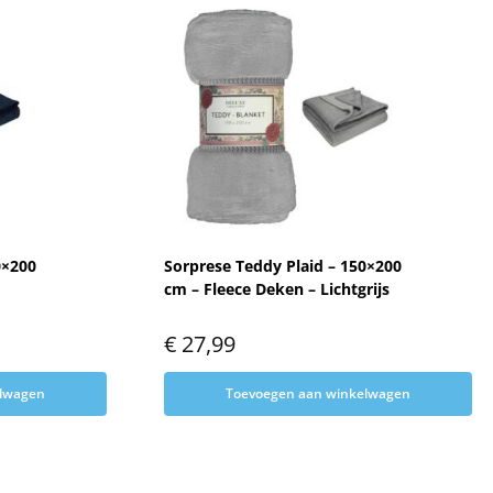
0×200
Sorprese Teddy Plaid – 150×200
cm – Fleece Deken – Lichtgrijs
€
27,99
elwagen
Toevoegen aan winkelwagen