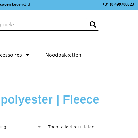
 dagen
bedenktijd
+31 (0)499700823
|
cessoires
Noodpakketten
polyester | Fleece
Toont alle 4 resultaten