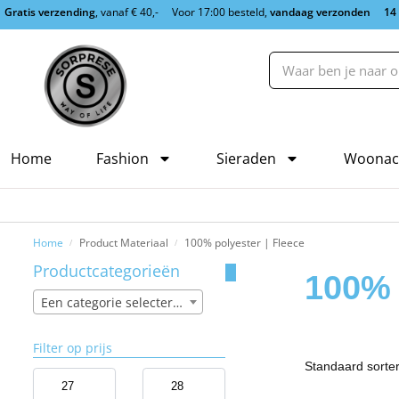
Gratis verzending
, vanaf € 40,-
Voor 17:00 besteld,
vandaag verzonden
14
Home
Fashion
Sieraden
Woonac
Home
Product Materiaal
100% polyester | Fleece
/
/
Productcategorieën
100% 
Een categorie selecteren
Filter op prijs