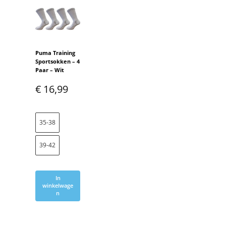
Puma Training
Sportsokken – 4
Paar – Wit
€
16,99
35-38
39-42
In
winkelwage
n