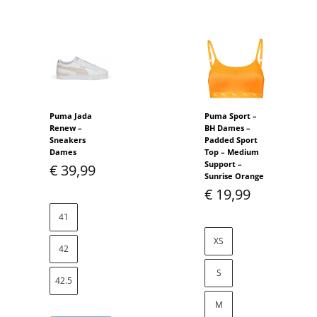
Puma Jada
Puma Sport –
Renew –
BH Dames –
Sneakers
Padded Sport
Dames
Top – Medium
Support –
€
39,99
Sunrise Orange
€
19,99
41
XS
42
S
42.5
M