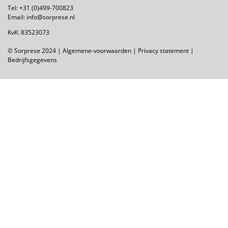
Tel:
+31 (0)499-700823
Email:
info@sorprese.nl
KvK: 83523073
© Sorprese 2024 |
Algemene-voorwaarden
|
Privacy statement
|
Bedrijfsgegevens