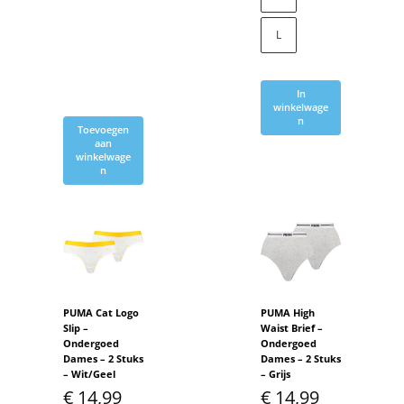
L
In
winkelwage
n
Toevoegen
aan
winkelwage
n
PUMA Cat Logo
PUMA High
Slip –
Waist Brief –
Ondergoed
Ondergoed
Dames – 2 Stuks
Dames – 2 Stuks
– Wit/Geel
– Grijs
€
14,99
€
14,99