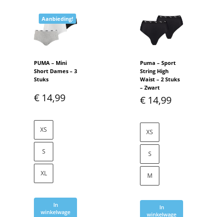
Aanbieding!
PUMA – Mini
Puma – Sport
Short Dames – 3
String High
Stuks
Waist – 2 Stuks
– Zwart
€
14,99
€
14,99
XS
XS
S
S
XL
M
In
In
winkelwage
winkelwage