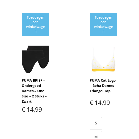
Toevoegen
Toevoegen
aan
aan
winkelwage
winkelwage
n
n
PUMA BRIEF –
PUMA Cat Logo
Ondergoed
– Beha Dames –
Dames – One
Triangel Top
Size – 2 Stuks –
€
14,99
Zwart
€
14,99
S
M