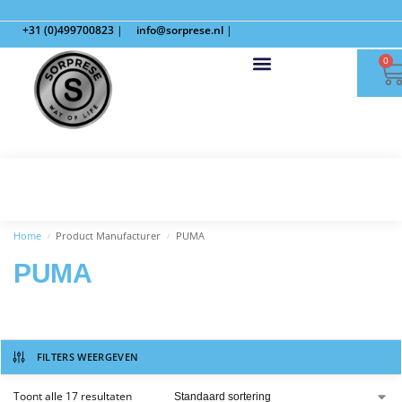
+31 (0)499700823
|
info@sorprese.nl
|
0
Home
Product Manufacturer
PUMA
/
/
PUMA
FILTERS WEERGEVEN
Toont alle 17 resultaten