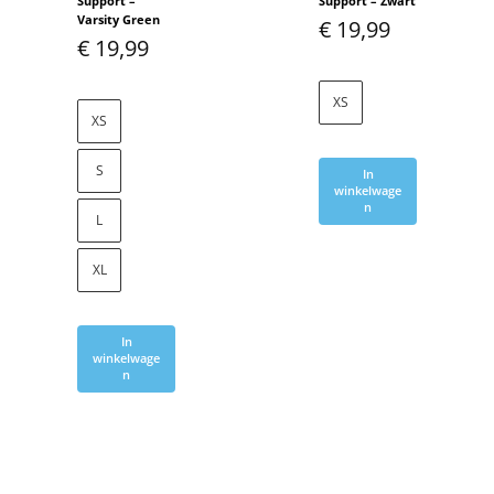
Support –
Support – Zwart
Varsity Green
€
19,99
€
19,99
XS
XS
S
In
winkelwage
n
L
XL
In
winkelwage
n