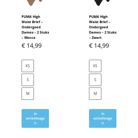
PUMA High
PUMA High
Waist Brief –
Waist Brief –
Ondergoed
Ondergoed
Dames – 2 Stuks
Dames – 2 Stuks
– Mocca
– Zwart
€
14,99
€
14,99
XS
XS
S
S
M
M
In
In
winkelwage
winkelwage
n
n