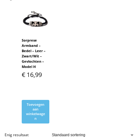
Sorprese
Armband –
Bedel – Leer –
Zwart/Wit –
Gevlochten –
Model H
€
16,99
Toevoegen
aan
winkelwage
n
Enig resultaat