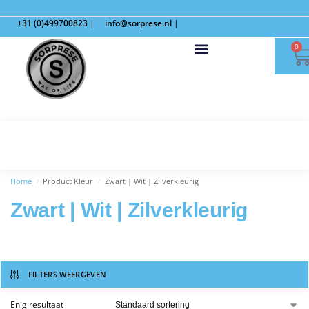
+31 (0)499700823
|
info@sorprese.nl
|
0
Home
Product Kleur
Zwart | Wit | Zilverkleurig
/
/
Zwart | Wit | Zilverkleurig
FILTERS WEERGEVEN
Enig resultaat