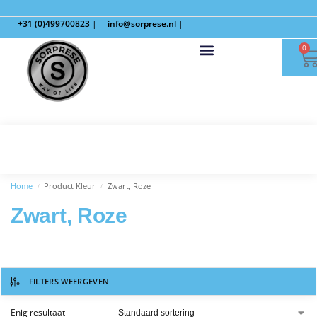
+31 (0)499700823
|
info@sorprese.nl
|
0
Home
Product Kleur
Zwart, Roze
/
/
Zwart, Roze
FILTERS WEERGEVEN
Enig resultaat