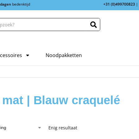
 dagen
bedenktijd
+31 (0)499700823
|
cessoires
Noodpakketten
 mat | Blauw craquelé
Enig resultaat