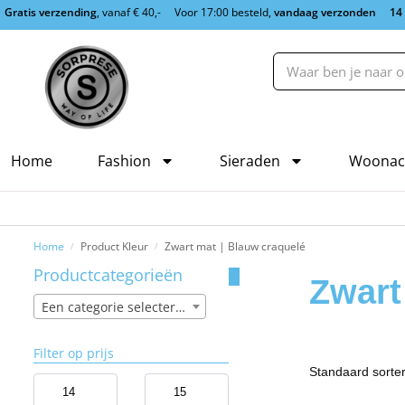
Gratis verzending
, vanaf € 40,-
Voor 17:00 besteld,
vandaag verzonden
14
Home
Fashion
Sieraden
Woonac
Home
Product Kleur
Zwart mat | Blauw craquelé
/
/
Productcategorieën
Zwart
Een categorie selecteren
Filter op prijs