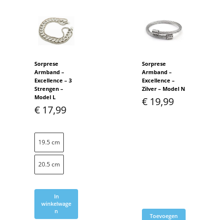
Sorprese
Sorprese
Armband –
Armband –
Excellence – 3
Excellence –
Strengen –
Zilver – Model N
Model L
€
19,99
€
17,99
19.5 cm
20.5 cm
In
winkelwage
n
Toevoegen