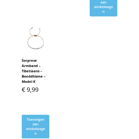
aan
winkelwage
n
Sorprese
Armband –
Tibetiaans –
Boeddhisme –
Model K
€
9,99
Toevoegen
aan
winkelwage
n