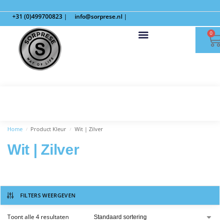
+31 (0)499700823
|
info@sorprese.nl
|
0
Home
Product Kleur
Wit | Zilver
/
/
Wit | Zilver
FILTERS WEERGEVEN
Toont alle 4 resultaten