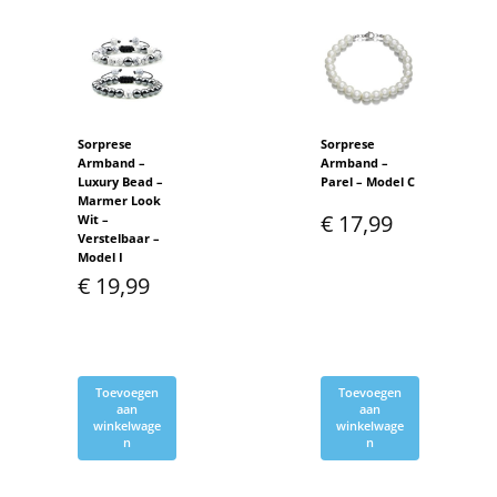
Sorprese
Sorprese
Armband –
Armband –
Luxury Bead –
Parel – Model C
Marmer Look
€
17,99
Wit –
Verstelbaar –
Model I
€
19,99
Toevoegen
Toevoegen
aan
aan
winkelwage
winkelwage
n
n