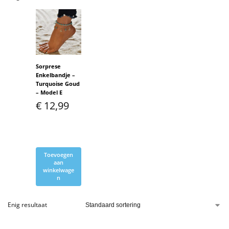
Sorprese
Enkelbandje –
Turquoise Goud
– Model E
€
12,99
Toevoegen
aan
winkelwage
n
Enig resultaat