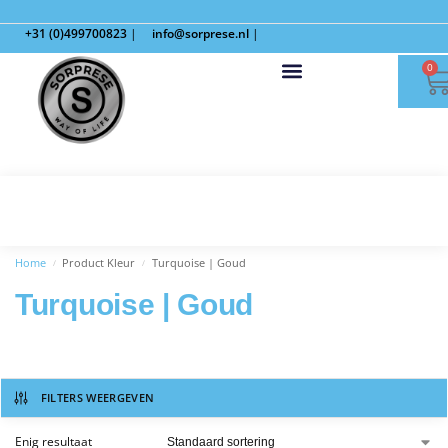
+31 (0)499700823
|
info@sorprese.nl
|
0
Home
Product Kleur
Turquoise | Goud
/
/
Turquoise | Goud
FILTERS WEERGEVEN
Enig resultaat