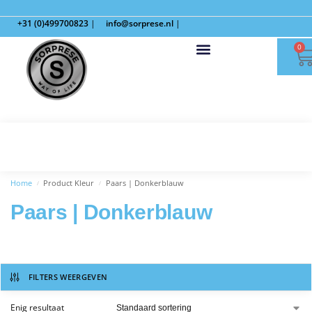
+31 (0)499700823
|
info@sorprese.nl
|
0
Home
Product Kleur
Paars | Donkerblauw
/
/
Paars | Donkerblauw
FILTERS WEERGEVEN
Enig resultaat