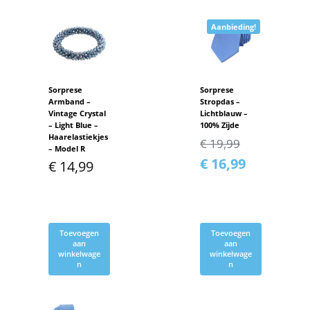
Aanbieding!
Sorprese
Sorprese
Armband –
Stropdas –
Vintage Crystal
Lichtblauw –
– Light Blue –
100% Zijde
Haarelastiekjes
€
19,99
– Model R
€
16,99
€
14,99
Toevoegen
Toevoegen
aan
aan
winkelwage
winkelwage
n
n