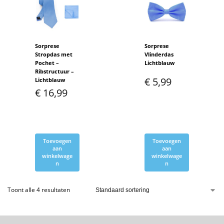
Sorprese
Sorprese
Stropdas met
Vlinderdas
Pochet –
Lichtblauw
Ribstructuur –
€
5,99
Lichtblauw
€
16,99
Toevoegen
Toevoegen
aan
aan
winkelwage
winkelwage
n
n
Toont alle 4 resultaten