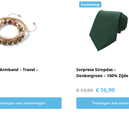
Aanbieding!
Armband – Travel –
Sorprese Stropdas –
Donkergroen – 100% Zijde
€
16,99
€
19,99
oevoegen aan winkelwagen
Toevoegen aan wink