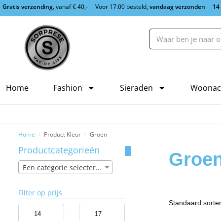
Gratis verzending
, vanaf € 40,-
Voor 17:00 besteld,
vandaag verzonden
14
Home
Fashion
Sieraden
Woonac
Home
Product Kleur
Groen
/
/
Productcategorieën
Groe
Een categorie selecteren
Filter op prijs