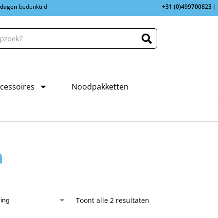
 dagen
bedenktijd
+31 (0)499700823
|
cessoires
Noodpakketten
n
Toont alle 2 resultaten