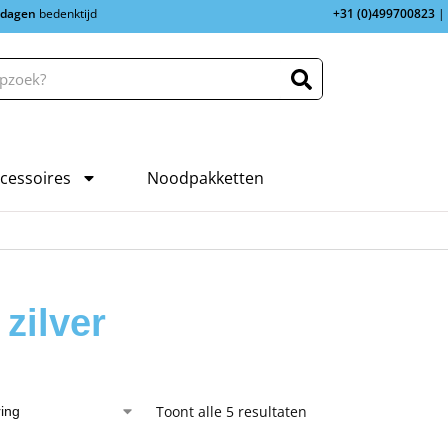
 dagen
bedenktijd
+31 (0)499700823
|
cessoires
Noodpakketten
 zilver
Toont alle 5 resultaten