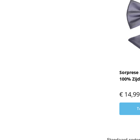
Sorprese 
100% Zijde
€
14,99
T