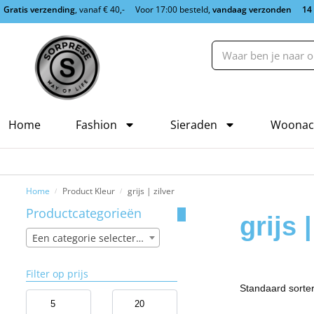
Gratis verzending
, vanaf € 40,-
Voor 17:00 besteld,
vandaag verzonden
14
Home
Fashion
Sieraden
Woonac
Home
Product Kleur
grijs | zilver
/
/
Productcategorieën
grijs |
Een categorie selecteren
Filter op prijs