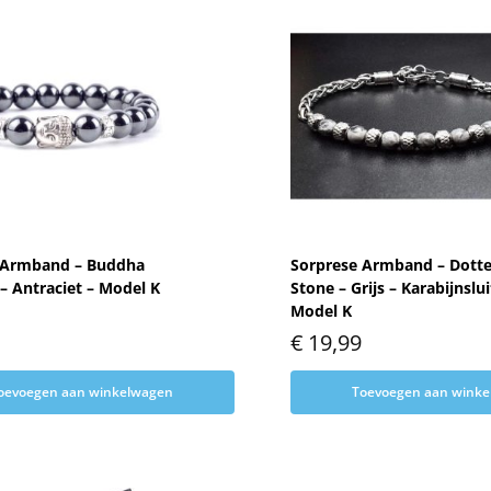
 Armband – Buddha
Sorprese Armband – Dott
 – Antraciet – Model K
Stone – Grijs – Karabijnslui
Model K
€
19,99
oevoegen aan winkelwagen
Toevoegen aan wink