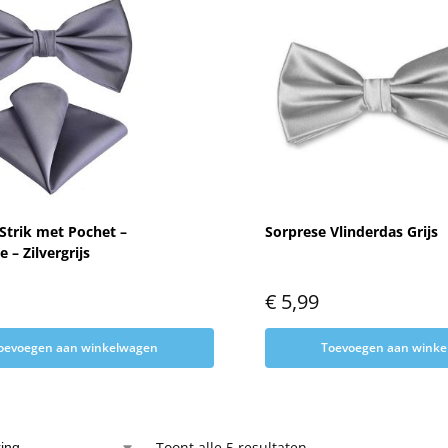
Strik met Pochet –
Sorprese Vlinderdas Grijs
 – Zilvergrijs
€
5,99
oevoegen aan winkelwagen
Toevoegen aan wink
Toont alle 5 resultaten