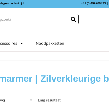
 dagen
bedenktijd
+31 (0)499700823
|
cessoires
Noodpakketten
 marmer | Zilverkleurige 
Enig resultaat