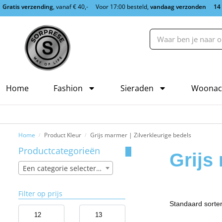
Gratis verzending
, vanaf € 40,-
Voor 17:00 besteld,
vandaag verzonden
14
Home
Fashion
Sieraden
Woonac
Home
Product Kleur
Grijs marmer | Zilverkleurige bedels
/
/
Productcategorieën
Grijs
Een categorie selecteren
Filter op prijs