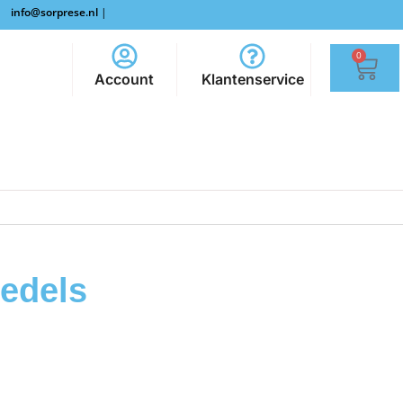
info@sorprese.nl
|
0
Account
Klantenservice
bedels