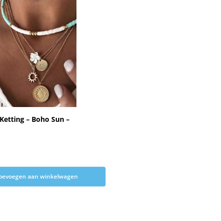
Ketting – Boho Sun –
oevoegen aan winkelwagen