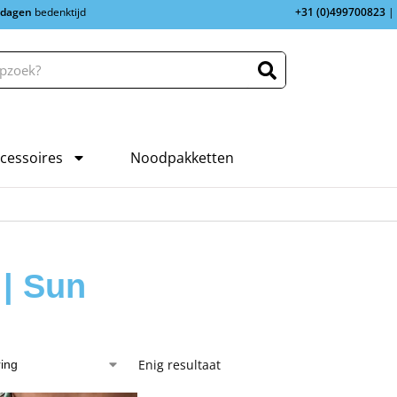
 dagen
bedenktijd
+31 (0)499700823
|
cessoires
Noodpakketten
| Sun
Enig resultaat