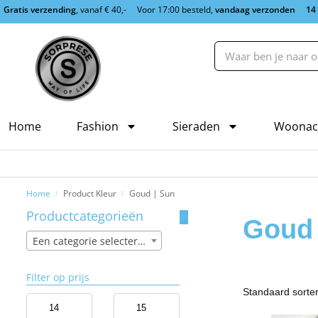
Gratis verzending
, vanaf € 40,-
Voor 17:00 besteld,
vandaag verzonden
14
Home
Fashion
Sieraden
Woonac
Home
Product Kleur
Goud | Sun
/
/
Productcategorieën
Goud 
Een categorie selecteren
Filter op prijs