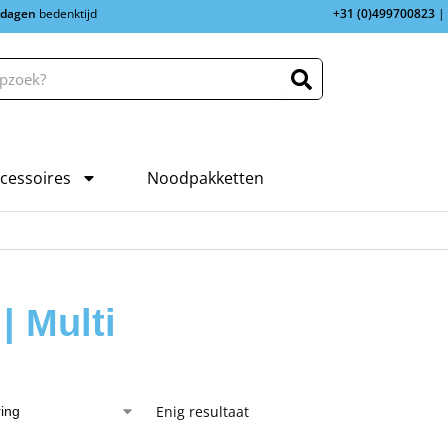
 dagen
bedenktijd
+31 (0)499700823
|
cessoires
Noodpakketten
| Multi
Enig resultaat