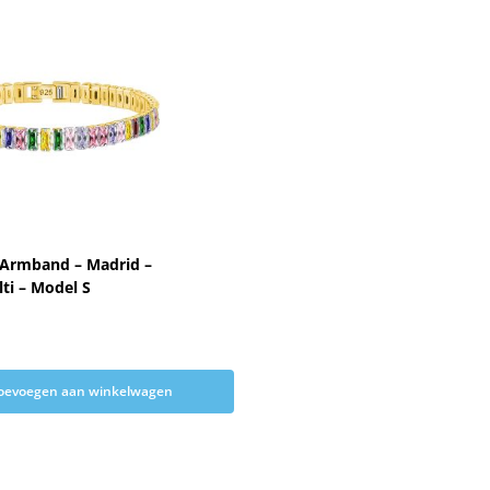
 Armband – Madrid –
ti – Model S
oevoegen aan winkelwagen