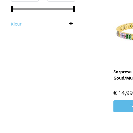
Kleur
Sorprese
Goud/Mul
€
14,99
T