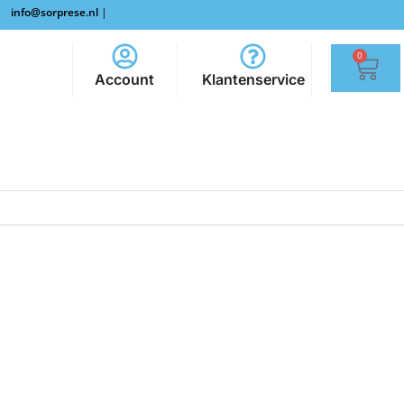
info@sorprese.nl
|
0
Account
Klantenservice