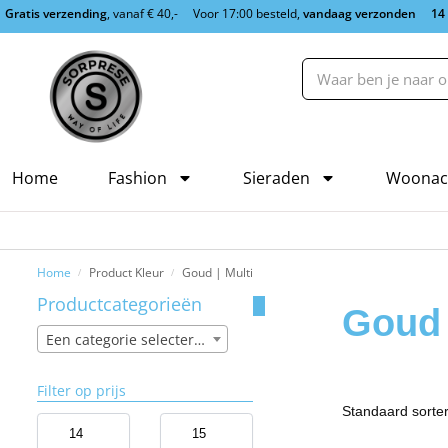
Gratis verzending
, vanaf € 40,-
Voor 17:00 besteld,
vandaag verzonden
14
Home
Fashion
Sieraden
Woonac
Home
Product Kleur
Goud | Multi
/
/
Productcategorieën
Goud 
Een categorie selecteren
Filter op prijs