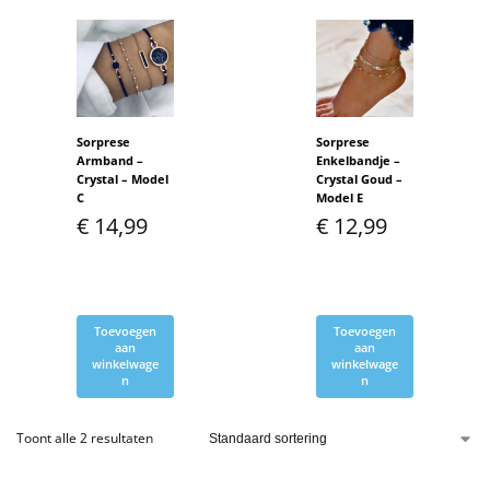
Sorprese
Sorprese
Armband –
Enkelbandje –
Crystal – Model
Crystal Goud –
C
Model E
€
14,99
€
12,99
Toevoegen
Toevoegen
aan
aan
winkelwage
winkelwage
n
n
Toont alle 2 resultaten