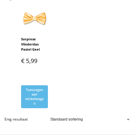
Sorprese
Vlinderdas
Pastel Geel
€
5,99
Toevoegen
aan
winkelwage
n
Enig resultaat