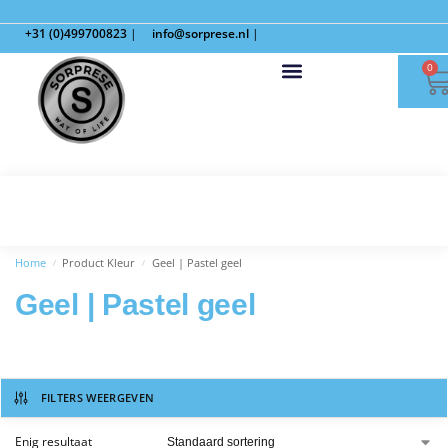
+31 (0)499700823
|
info@sorprese.nl
|
0
Home
Product Kleur
Geel | Pastel geel
/
/
Geel | Pastel geel
FILTERS WEERGEVEN
Enig resultaat