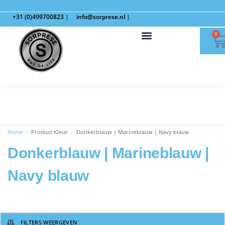
+31 (0)499700823
|
info@sorprese.nl
|
0
Home
Product Kleur
Donkerblauw | Marineblauw | Navy blauw
/
/
Donkerblauw | Marineblauw |
Navy blauw
FILTERS WEERGEVEN