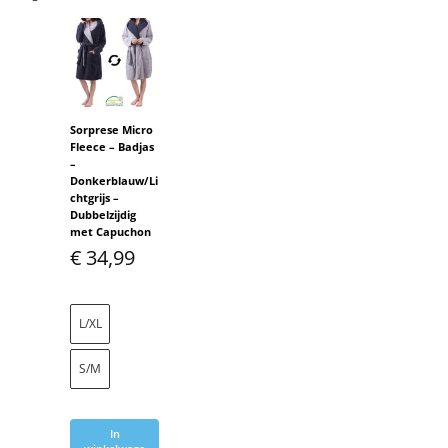
Sorprese Micro
Fleece – Badjas
–
Donkerblauw/Li
chtgrijs –
Dubbelzijdig
met Capuchon
€
34,99
L/XL
S/M
In