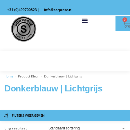
+31 (0)499700823
|
info@sorprese.nl
|
0
Home
Product Kleur
Donkerblauw | Lichtgrijs
/
/
Donkerblauw | Lichtgrijs
FILTERS WEERGEVEN
Enig resultaat