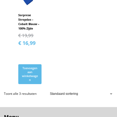
Sorprese
Stropdas –
Cobalt Blauw –
100% Zijde
€
19,99
€
16,99
Toevoegen
aan
winkelwage
n
Toont alle 3 resultaten
Menu