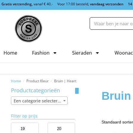
Gratis verzending
, vanaf € 40,-
Voor 17:00 besteld,
vandaag verzonden
14
Home
Fashion
Sieraden
Woonac
Home
Product Kleur
Bruin | Heart
/
/
Productcategorieën
Bruin 
Een categorie selecteren
Filter op prijs