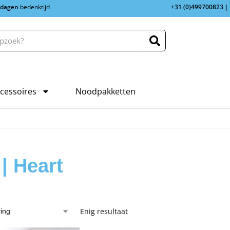
 dagen
bedenktijd
+31 (0)499700823
|
cessoires
Noodpakketten
| Heart
Enig resultaat