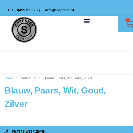
+31 (0)499700823
|
info@sorprese.nl
|
0
Home
Product Kleur
Blauw, Paars, Wit, Goud, Zilver
/
/
Blauw, Paars, Wit, Goud,
Zilver
FILTERS WEERGEVEN