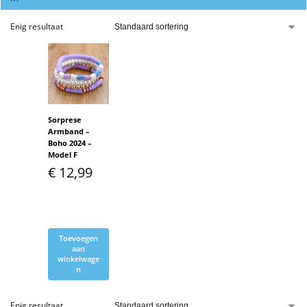
Enig resultaat
Sorprese
Armband –
Boho 2024 –
Model F
€
12,99
Toevoegen
aan
winkelwage
n
Enig resultaat