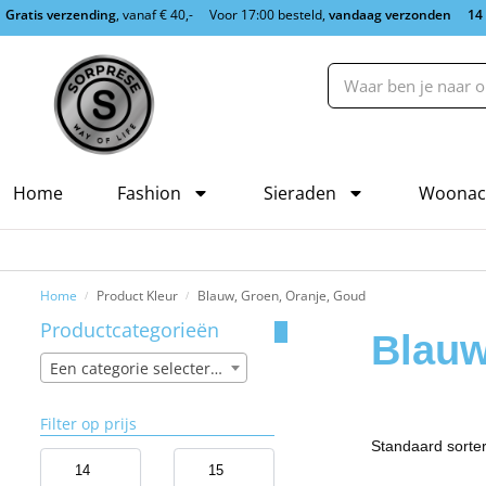
Gratis verzending
, vanaf € 40,-
Voor 17:00 besteld,
vandaag verzonden
14
Home
Fashion
Sieraden
Woonac
Home
Product Kleur
Blauw, Groen, Oranje, Goud
/
/
Productcategorieën
Blauw
Een categorie selecteren
Filter op prijs