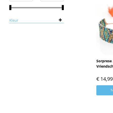
Kleur
Sorprese
Vriendsc
€
14,99
T