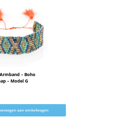
 Armband – Boho
hap – Model G
oevoegen aan winkelwagen