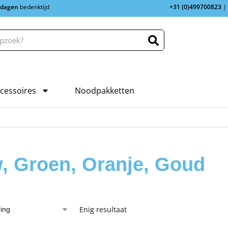
 dagen
bedenktijd
+31 (0)499700823
|
cessoires
Noodpakketten
, Groen, Oranje, Goud
Enig resultaat