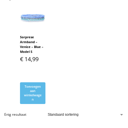
Sorprese
Armband –
Venice – Blue –
Model S
€
14,99
Toevoegen
aan
winkelwage
n
Enig resultaat